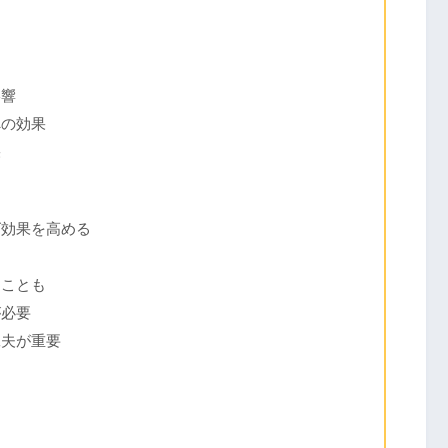
影響
への効果
果
ズ効果を高める
る
ることも
が必要
工夫が重要